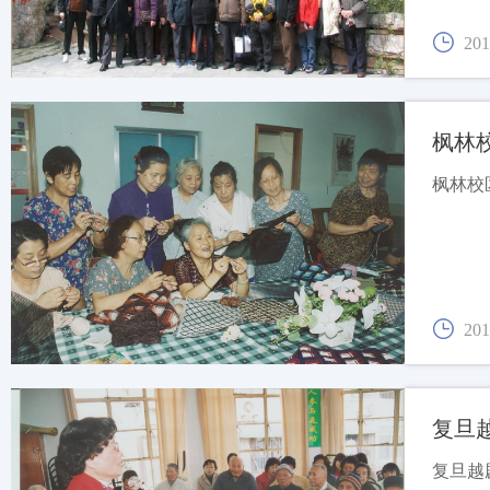
201
枫林
枫林校
201
复旦