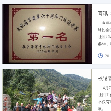
喜讯
今年4
球协会
社区和
201
校退
4月7
社团工
不仅有
展