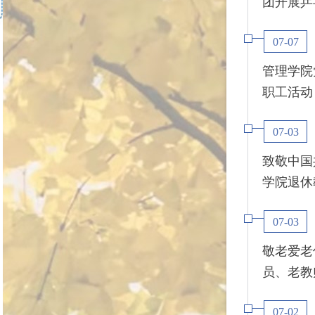
团开展乒
07-07
管理学院
职工活动
07-03
致敬中国
学院退休教
07-03
敬老爱老
员、老教
07-02