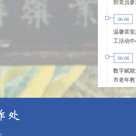
部党员参观
06-08
温馨茶室
工活动中
06-08
数字赋能
市老年教育
2