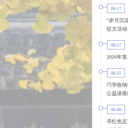
06-17
“岁月沉
征文活动
06-17
2026
06-11
巧学收纳
公益讲座
06-09
寻红色足