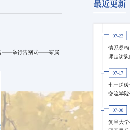
最近更新
07-22
情系桑榆
告——举行告别式——家属
师走访慰
07-17
七一送暖
交流学院开
07-08
复旦大学