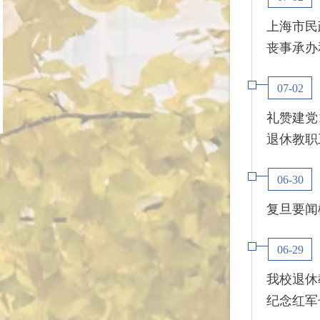
上海市民
丧事承办和
07-02
礼赞建党
退休教职工
06-30
复旦要闻概览(
06-29
我校退休
纪念红军长