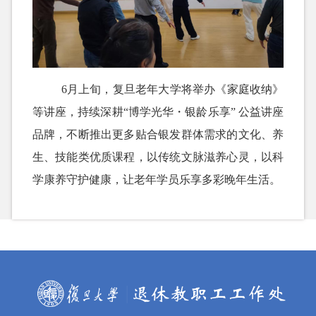
6
月上旬，
复旦老年大学将
举办《家庭收纳》
等讲座，
持续深耕
“
博学光华・银龄乐享
”
公益讲座
品牌，不断推出更多贴合银发群体需求的文化、养
生
、
技能
类优质课程，以传统文脉滋养心灵，以科
学康养守护健康，让老年学员乐享多彩晚年生活。