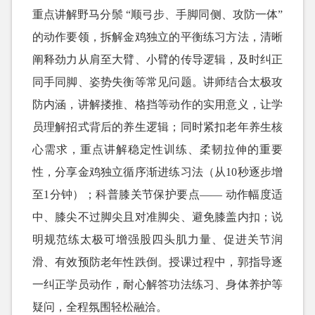
重点讲解野马分鬃 “顺弓步、手脚同侧、攻防一体”
的动作要领，拆解金鸡独立的平衡练习方法，清晰
阐释劲力从肩至大臂、小臂的传导逻辑，及时纠正
同手同脚、姿势失衡等常见问题。讲师结合太极攻
防内涵，讲解搂推、格挡等动作的实用意义，让学
员理解招式背后的养生逻辑；同时紧扣老年养生核
心需求，重点讲解稳定性训练、柔韧拉伸的重要
性，分享金鸡独立循序渐进练习法（从10秒逐步增
至1分钟）；科普膝关节保护要点—— 动作幅度适
中、膝尖不过脚尖且对准脚尖、避免膝盖内扣；说
明规范练太极可增强股四头肌力量、促进关节润
滑、有效预防老年性跌倒。授课过程中，郭指导逐
一纠正学员动作，耐心解答功法练习、身体养护等
疑问，全程氛围轻松融洽。